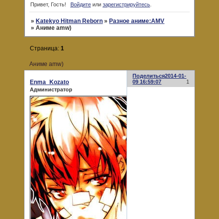
Привет, Гость!
Войдите
или
зарегистрируйтесь
.
»
Katekyo Hitman Reborn
»
Разное аниме:AMV
»
Аниме amw)
Страница:
1
Аниме amw)
Поделиться
2014-01-
Enma_Kozato
09 16:59:07
1
Администратор