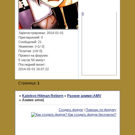
0
Зарегистрирован
: 2014-01-01
Приглашений:
0
Сообщений:
21
Уважение:
[+1/-2]
Позитив:
[+0/-0]
Провел на форуме:
5 часов 56 минут
Последний визит:
2014-02-01 16:07:22
Страница:
1
»
Katekyo Hitman Reborn
»
Разное аниме:AMV
»
Аниме amw)
Создать форум
|
Помощь по форуму